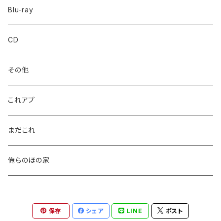
Blu-ray
CD
その他
これアプ
まだこれ
俺らのほの家
保存
シェア
LINE
ポスト