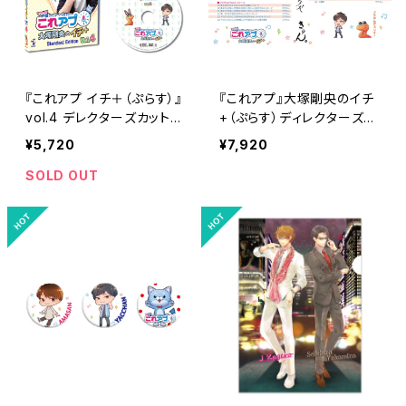
『これアプ イチ＋（ぷらす）』
『これアプ』大塚剛央のイチ
vol.4 デレクターズカット通
+（ぷらす）ディレクターズカ
常版（DVD2枚組）
ット 太まるDX版 Vol.2
¥5,720
¥7,920
SOLD OUT