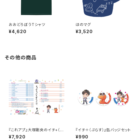
おおどろぼうTシャツ
ほのマグ
¥4,620
¥3,520
その他の商品
『これアプ』大塚剛央のイチ+（ぷ
『イチ＋（ぷらす）』缶バッジセット
らす）ディレクターズカット 太
¥7,920
¥990
まるDX版 Vol.2