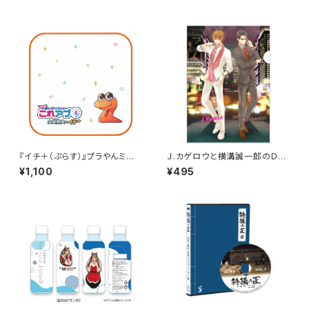
『イチ＋（ぷらす）』プラやんミニタ
Ｊ.カゲロウと横溝誠一郎のＤＪ
オル
クリアファイル
¥1,100
¥495