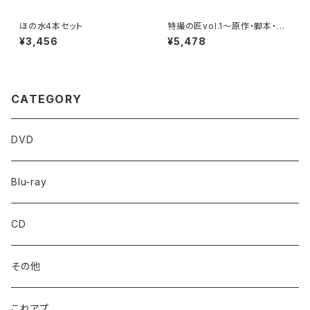
ほの水4本セット
特撮の匠vol.1～原作・脚本・監
督・プロデューサー 編～
¥3,456
¥5,478
CATEGORY
DVD
Blu-ray
CD
その他
これアプ