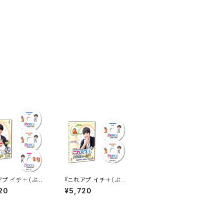
アプ イチ＋（ぷら
『これアプ イチ＋（ぷら
ol.4 デレクター
す）』vol.4 デレクター
20
¥5,720
ト太まるＤＸ版
ズカット通常版（DVD2
枚組）