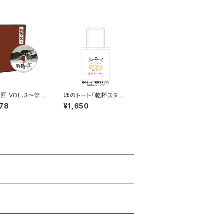
匠 VOL.3～俳
ほのトート「乾杯スタン
～
プ」
78
¥1,650