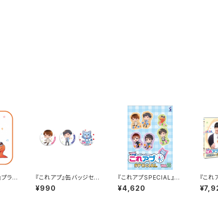
』プラや
『これアプ』缶バッジセッ
『これアプSPECIAL』D
『これ
ト
VDデレクターズカット v
す）』v
¥990
¥4,620
¥7,9
ol.5
ズカッ