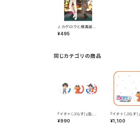
Ｊ.カゲロウと横溝誠一
郎のＤＪクリアファイル
¥495
同じカテゴリの商品
『イチ＋（ぷらす）』缶バッ
『イチ＋（ぷらす）
ジセット
んミニタオル
¥990
¥1,100