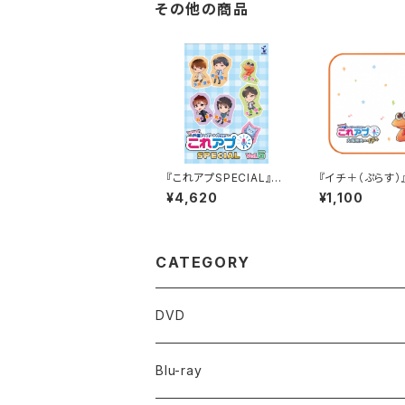
その他の商品
『これアプSPECIAL』D
『イチ＋（ぷらす）
VDデレクターズカット v
んミニタオル
¥4,620
¥1,100
ol.5
CATEGORY
DVD
Blu-ray