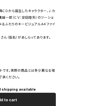
の特典ＣＤから誕生したキャラクター、Ｊ.カ
溝誠一郎（ＣＶ：安田陸矢）のツーショ
メるふたりのキービジュアルＡ４ファイ
さん（仮名）があしらってあります。
トです。実際の商品とは多少異なる場
了承ください。
l shipping available
d to cart