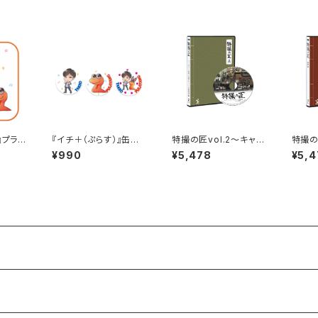
』プラや
『イチ＋（ぷらす）』缶バッ
特撮の匠vol.2～キャメ
特撮の
ジセット
ラマン・照明・美術デザ
優 編
¥990
¥5,478
¥5,4
イン・音響効果 編～