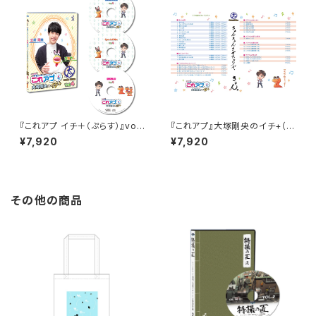
『これアプ イチ＋（ぷらす）』vol.
『これアプ』大塚剛央のイチ+（ぷ
4 デレクターズカット太まるＤＸ
らす）ディレクターズカット 太
¥7,920
¥7,920
版
まるDX版 Vol.2
その他の商品