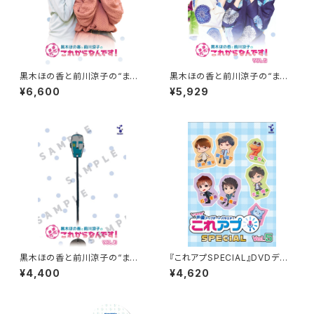
黒木ほの香と前川涼子の“まだ
黒木ほの香と前川涼子の“まだ
まだこれからなんです”VOL.1
まだこれからなんです”VOL.2～
¥6,600
¥5,929
ブロマイド封入特典付～（数量
限定生産）
黒木ほの香と前川涼子の“まだ
『これアプSPECIAL』DVDデレ
まだこれからなんです”VOL.３
クターズカット vol.5
¥4,400
¥4,620