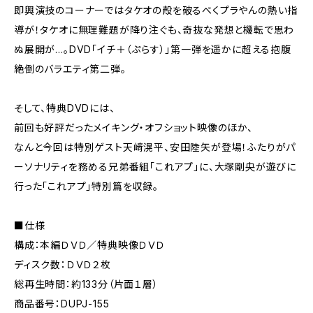
即興演技のコーナーではタケオの殻を破るべくプラやんの熱い指
導が！タケオに無理難題が降り注ぐも、奇抜な発想と機転で思わ
ぬ展開が…。DVD「イチ＋（ぷらす）」第一弾を遥かに超える抱腹
絶倒のバラエティ第二弾。
そして、特典DVDには、
前回も好評だったメイキング・オフショット映像のほか、
なんと今回は特別ゲスト天﨑滉平、安田陸矢が登場！ふたりがパ
ーソナリティを務める兄弟番組「これアプ」に、大塚剛央が遊びに
行った「これアプ」特別篇を収録。
■仕様
構成：本編ＤＶＤ／特典映像ＤＶＤ
ディスク数：ＤＶＤ２枚
総再生時間：約133分（片面１層）
商品番号：DUPJ-155