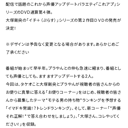
配信で話題のこれから声優アップデートバラエティ「これアプ」シ
リーズのDVD通算第４弾。
大塚剛央の「イチ＋（ぷらす）」シリーズの第２作目ＤＶＤの発売が
決定！
※デザインは予告なく変更となる場合があります。あらかじめご
了承ください
番組が始まって早半年。プラやんとの仲も急速に縮まり、番組とし
ても声優としても、ますますアップデートする2人。
今回は、タケオこと大塚剛央とプラやんが視聴者の皆さんからの
お便りに真摯に答える「お便りコーナー」をはじめ、視聴者の皆さ
んから募集したテーマ"モテる男の持ち物"ランキングを予想する
「イマドキ常識！？トレンドランキング」、そして、新コーナー「"声優
それ正解！"で答え合わせをしましょう」、「大塚さん、コレやってく
ださい！」を収録。