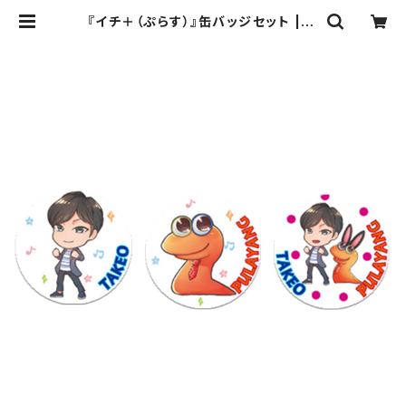
『イチ＋（ぷらす）』缶バッジセット | デ
ジタルウルトラプロジェクト直営スト
ア