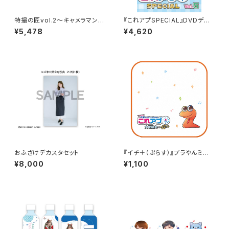
特撮の匠vol.2～キャメラマン・
『これアプSPECIAL』DVDデレ
照明・美術デザイン・音響効果
クターズカット vol.5
¥5,478
¥4,620
編～
おふざけデカスタセット
『イチ＋（ぷらす）』プラやんミニタ
オル
¥8,000
¥1,100