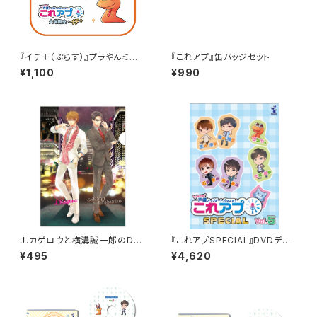
『イチ＋（ぷらす）』プラやんミニタ
『これアプ』缶バッジセット
オル
¥1,100
¥990
Ｊ.カゲロウと横溝誠一郎のＤＪ
『これアプSPECIAL』DVDデレ
クリアファイル
クターズカット vol.5
¥495
¥4,620