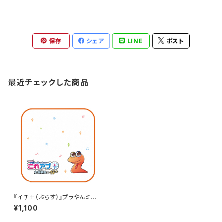
保存
シェア
LINE
ポスト
最近チェックした商品
『イチ＋（ぷらす）』プラやんミニタ
オル
¥1,100