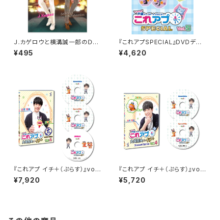
Ｊ.カゲロウと横溝誠一郎のＤＪ
『これアプSPECIAL』DVDデレ
クリアファイル
クターズカット vol.5
¥495
¥4,620
『これアプ イチ＋（ぷらす）』vol.
『これアプ イチ＋（ぷらす）』vol.
4 デレクターズカット太まるＤＸ
4 デレクターズカット通常版（D
¥7,920
¥5,720
版
VD2枚組）