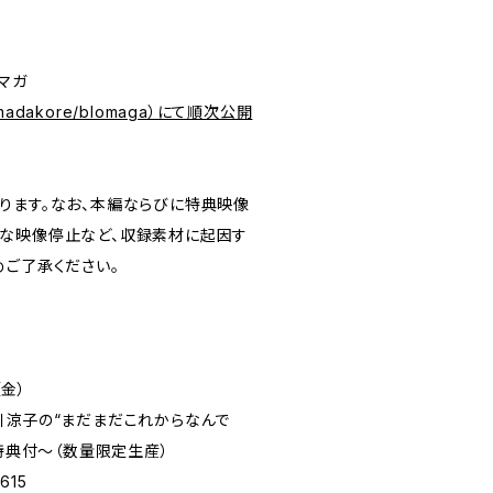
マガ
.jp/madakore/blomaga）にて順次公開
ります。なお、本編ならびに特典映像
な映像停止など、収録素材に起因す
めご了承ください。
（金）
川涼子の“まだまだこれからなんで
入特典付～（数量限定生産）
615