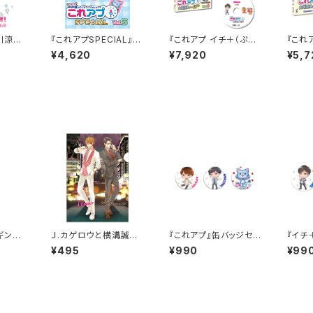
川涼子
『これアプSPECIAL』D
『これアプ イチ＋（ぷら
『これ
からな
VDデレクターズカット v
す）』vol.4 デレクター
す）』v
¥4,620
¥7,920
¥5,7
ol.5
ズカット太まるＤＸ版
ズカッ
枚組）
ギンバ
Ｊ.カゲロウと横溝誠一
『これアプ』缶バッジセッ
『イチ
郎のＤＪクリアファイル
ト
ジセッ
¥495
¥990
¥99