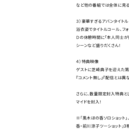
など他の番組では全体に見る
３）豪華すぎるアバンタイト
浴衣姿でタイトルコール、フ
Ｄの休憩時間に「本人同士が撮
シーンなど盛りだくさん！
４）特典映像
ゲストに芝崎典子を迎えた第
『コメント無し』『配信とは異
さらに、数量限定封入特典とし
マイドを封入！
※「黒木ほの香ソロショット」
香・前川涼子ツーショット」3