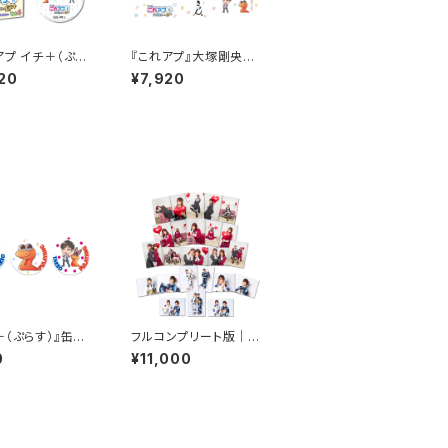
アプ イチ＋（ぷら
『これアプ』大塚剛央の
ol.4 デレクター
イチ+（ぷらす）ディレク
20
¥7,920
ト通常版（DVD2
ターズカット 太まるD
X版 Vol.2
＋（ぷらす）』缶バッ
フルコンプリート版｜ま
ト
だこれブロマイド2021
0
¥11,000