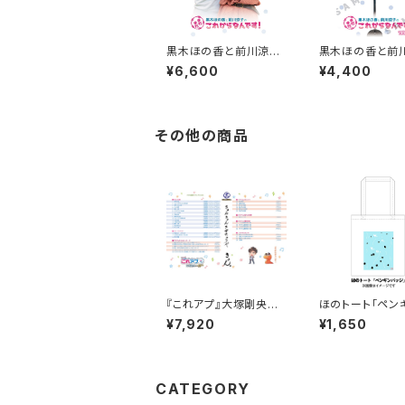
黒木ほの香と前川涼子
黒木ほの香と前
の“まだまだこれからな
の“まだまだこれ
¥6,600
¥4,400
んです”VOL.1
んです”VOL.３
その他の商品
『これアプ』大塚剛央の
ほのトート「ペン
イチ+（ぷらす）ディレク
ッジ」
¥7,920
¥1,650
ターズカット 太まるD
X版 Vol.2
CATEGORY