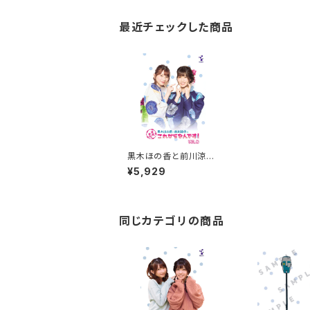
最近チェックした商品
黒木ほの香と前川涼子
の“まだまだこれからな
¥5,929
んです”VOL.2～ブロマ
イド封入特典付～（数量
限定生産）
同じカテゴリの商品