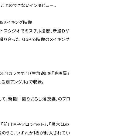
ことのできないインタビュー。
ル＆メイキング映像
ォトスタジオでのスチル撮影、新撮ＤＶ
り合った」GoPro映像のメイキング
３回カラオケ回（生放送）を『高画質』
なる別アングル』で収録。
て、新撮！「撮りおろし浴衣姿」のブロ
、「前川涼子ソロショット」、「黒木ほの
種のうち、いずれか1枚が封入されてい