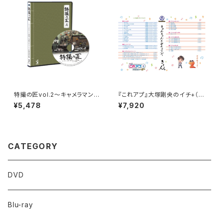
特撮の匠vol.2～キャメラマン・
『これアプ』大塚剛央のイチ+（ぷ
照明・美術デザイン・音響効果
らす）ディレクターズカット 太
¥5,478
¥7,920
編～
まるDX版 Vol.2
CATEGORY
DVD
Blu-ray