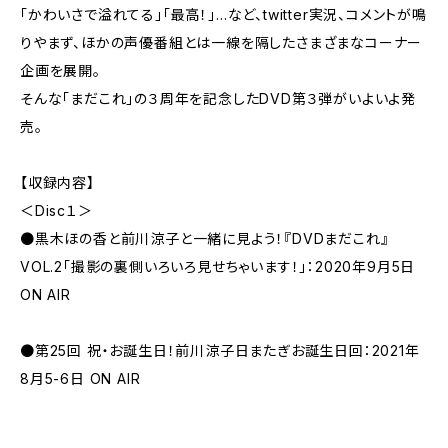
「かわいさで溢れてる」「最高！」…など、twitter実況、コメントが鳴
りやまず、ほかの声優番組とは一線を隔したさまざまなコーナー
企画を展開。
そんな「まだこれ」の３周年を記念したDVD第３弾がいよいよ発
売。
【収録内容】
＜Disc１＞
●黒木ほの香と前川涼子と一緒に見よう！『DVDまだこれ』
VOL.2「撮影の裏側いろいろ見せちゃいます！」：2020年9月5日
ON AIR
●第25回 祝・お誕生日！前川涼子日またぎお誕生日回：2021年
8月5-6日 ON AIR