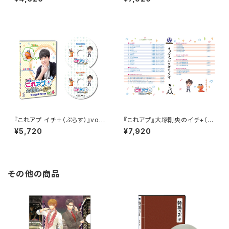
版
『これアプ イチ＋（ぷらす）』vol.
『これアプ』大塚剛央のイチ+（ぷ
4 デレクターズカット通常版（D
らす）ディレクターズカット 太
¥5,720
¥7,920
VD2枚組）
まるDX版 Vol.2
その他の商品