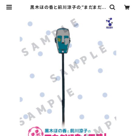
黒木ほの香と前川涼子の“まだまだこ
れからなんです”VOL.３ | デジタルウ
ルトラプロジェクト直営ストア