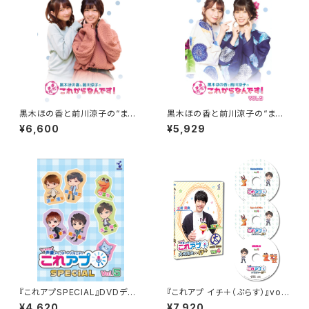
黒木ほの香と前川涼子の“まだ
黒木ほの香と前川涼子の“まだ
まだこれからなんです”VOL.1
まだこれからなんです”VOL.2～
¥6,600
¥5,929
ブロマイド封入特典付～（数量
限定生産）
『これアプSPECIAL』DVDデレ
『これアプ イチ＋（ぷらす）』vol.
クターズカット vol.5
4 デレクターズカット太まるＤＸ
¥4,620
¥7,920