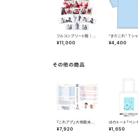
フルコンプリート版｜ま
“まだこれ” Tシャ
だこれブロマイド2021
2
¥11,000
¥4,400
その他の商品
『これアプ』大塚剛央の
ほのトート「ペン
イチ+（ぷらす）ディレク
ッジ」
¥7,920
¥1,650
ターズカット 太まるD
X版 Vol.2