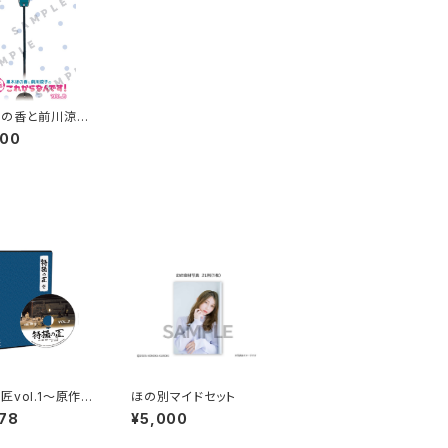
ほの香と前川涼子
だまだこれからな
400
VOL.３
匠vol.1～原作・
ほの別マイドセット
監督・プロデュー
78
¥5,000
編～