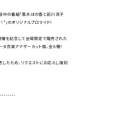
信中の番組「黒木ほの香と前川涼子
！”」のオリジナルブロマイド！
の開催を記念して会場限定で販売された
ータ衣装アナザーカット版、全８種！
売したため、リクエストにお応えし復刻
--------