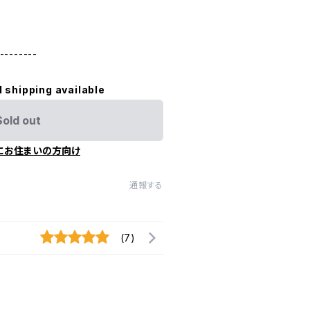
--------
l shipping available
Sold out
にお住まいの方向け
通報する
(7)