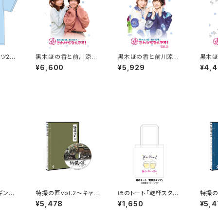
ツ202
黒木ほの香と前川涼子
黒木ほの香と前川涼子
黒木
の“まだまだこれからな
の“まだまだこれからな
の“ま
¥6,600
¥5,929
¥4,
んです”VOL.1
んです”VOL.2～ブロマ
んです”
イド封入特典付～（数量
限定生産）
ギンバ
特撮の匠vol.2～キャメ
ほのトート「乾杯スタン
特撮の
ラマン・照明・美術デザ
プ」
脚本・
¥5,478
¥1,650
¥5,4
イン・音響効果 編～
サー 