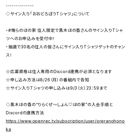
--------------
◇サイン入り「おおどろぼうTシャツ」について
・#俺らのほの家 住人限定で黒木ほの香さんのサイン入りTシャ
ツへのお申込みを受付中！
・抽選で30名の住人の皆さんにサイン入りTシャツゲットのチャン
ス！
☆応募資格は住人専用のDiscord連携が必須となります
☆申し込み方法は8/26（月）の番組内で告知
☆サイン入りTシャツの申し込みは9/3（火）23：59まで
◇黒木ほの香の“りらくぜ～しょん♡ほの家”の入会手順と
Discordの連携方法
https://www.openrec.tv/subscription/user/oreranohono
ka