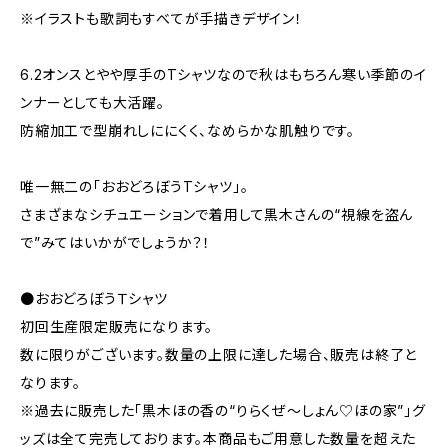
※イラストも歌詞もすべてが手描きデザイン！
6.2オンスとやや厚手のTシャツなので秋はもちろん寒い季節のイ
ンナーとしても大活躍。
防縮加工で型崩れしににくく、なめらかな肌触りです。
唯一無二の「おおどろぼうTシャツ」。
さまざまなシチュエーションで着用して黒木さんの“視線を盗ん
で”みてはいかがでしょうか？！
●おおどろぼうＴシャツ
初回生産限定販売になります。
数に限りがございます。数量の上限に達した場合、販売は終了と
なります。
※過去に販売した「黒木ほの香の“りらくぜ～しょん♡ほの家”」グ
ッズは全て完売しております。本商品もご用意した数量を超えた